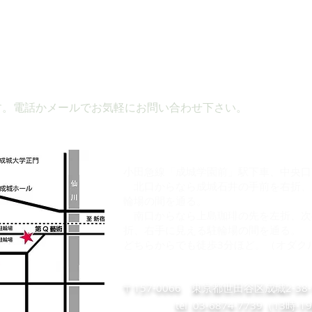
す。電話かメールでお気軽にお問い合わせ下さい。
​アクセス
小田急線「成城学園前」駅下車、中央
北口からなら成城石井の手前を右折、
輪場の間を通る。
南口からなら上島珈琲の先を左折、次
折、右手に見える駐輪場の間を通る。
​どちらからでも徒歩3分ほど。
（オダク
〒157-0066 東京都世田谷区成城2-3
tel 03-6874-7739（13時-1