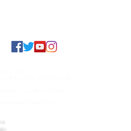
口改札より出て
次の交差点を右折、左手に見える駐
の居酒屋こじまのある十字路を左
ル成城学園前第1駐輪場となり）
8-16
9時）