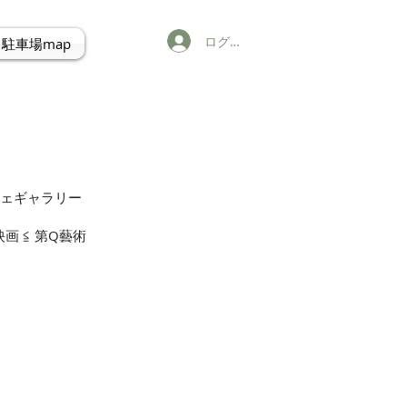
ログイン
駐車場map
カフェギャラリー
 ≦ 第Q藝術