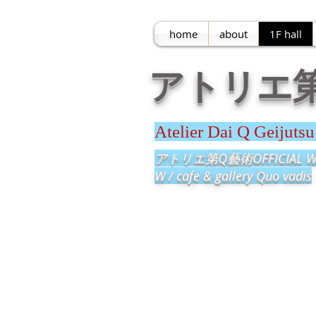
home
about
1F hall
アトリエ
Atelier Dai Q Geijutsu
​アトリエ第Q藝術OFFICIAL WE
​W / cafe & gallery Quo vadis