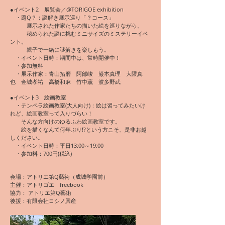
●イベント2 展覧会／@TORIGOE exhibition
・題Q？：謎解き展示巡り「？コース」
展示された作家たちの描いた絵を巡りながら、
秘められた謎に挑むミニサイズのミステリーイベ
ント。
親子で一緒に謎解きを楽しもう。
・イベント日時：期間中は、常時開催中！
・参加無料
・展示作家：青山拓磨 阿部峻 巌本真理 大隈真
也 金城孝祐 高橋和麻 竹中薫 波多野武
●イベント3 絵画教室
・テンペラ絵画教室(大人向け)：絵は習ってみたいけ
れど、絵画教室って入りづらい！
そんな方向けのゆるふわ絵画教室です。
絵を描くなんて何年ぶり!?という方こそ、是非お越
しください。
・イベント日時：平日13:00～19:00
・参加料：700円(税込)
会場：アトリエ第Q藝術（成城学園前）
主催：アトリゴエ freebook
協力： アトリエ第Q藝術
後援：有限会社コシノ興産