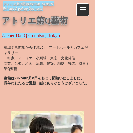
​アトリエ第Q藝術OFFICIAL WEBSITE
​W / cafe & gallery Quo vadis
アトリエ第Q藝術
Atelier Dai Q Geijutsu , Tokyo
​成城学園前駅から徒歩3分 アートホールとカフェギ
ャラリー
一軒家 アトリエ 小劇場 東京 文化発信
文芸、音楽、絵画、演劇、建築、彫刻、舞踏、映画 ≦
第Q藝術
当館は2025年6月8日をもって閉館いたしました。​
​長年にわたるご愛顧、誠にありがとうございました。