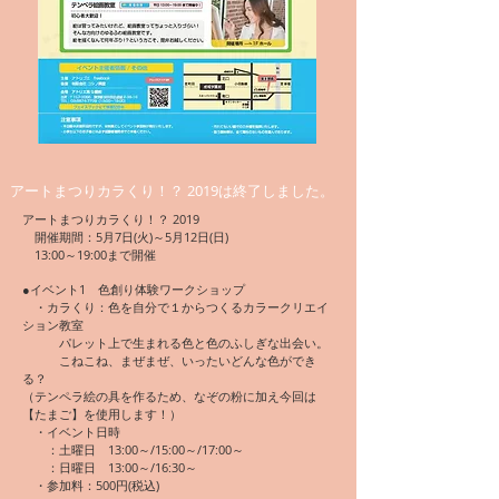
アートまつりカラくり！？ 2019は終了しました。
アートまつりカラくり！？ 2019
開催期間：5月7日(火)～5月12日(日)
13:00～19:00まで開催
●イベント1 色創り体験ワークショップ
・カラくり：色を自分で１からつくるカラークリエイ
ション教室
パレット上で生まれる色と色のふしぎな出会い。
こねこね、まぜまぜ、いったいどんな色ができ
る？
（テンペラ絵の具を作るため、なぞの粉に加え今回は
【たまご】を使用します！）
・イベント日時
：土曜日 13:00～/15:00～/17:00～
：日曜日 13:00～/16:30～
・参加料：500円(税込)